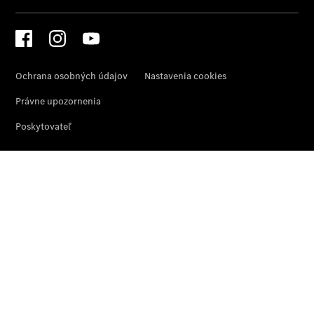
Diely
a príslušenstvo
Mercedes me
O nás
Prehľad
kontaktov
Kariéra