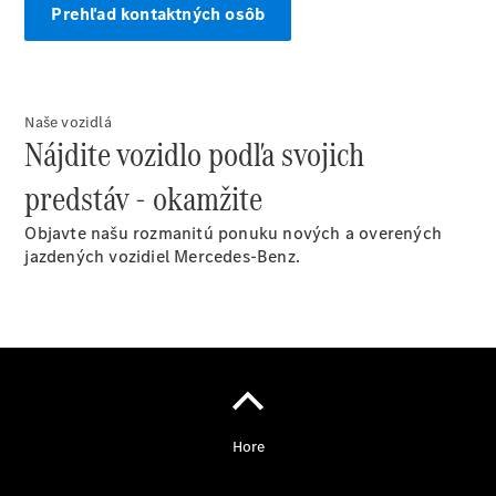
Prehľad kontaktných osôb
Objednať sa
do servisu
Naše vozidlá
Prehľad
Nájdite vozidlo podľa svojich
servisných
predstáv - okamžite
služieb
Disky a
Objavte našu rozmanitú ponuku nových a overených
pneumatiky
jazdených vozidiel Mercedes-Benz.
Disky a
pneumatiky
Etiketa