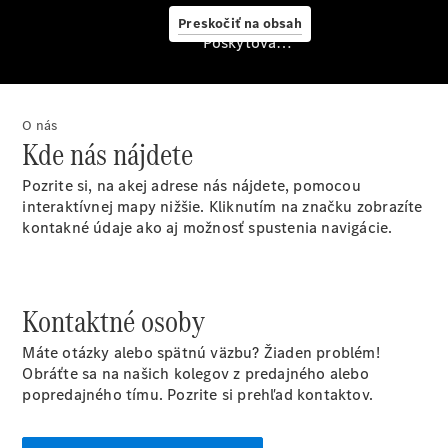
Digitálne
Preskočiť na obsah
doplnky
Poskytovateľ/ochrana osobných údajov
Mercedes
me Store
Konfigurátor
O nás
príslušenstva
Kde nás nájdete
Pozrite si, na akej adrese nás nájdete, pomocou
interaktívnej mapy nižšie. Kliknutím na značku zobrazíte
kontakné údaje ako aj možnosť spustenia navigácie.
Kontaktné osoby
Servis a
Máte otázky alebo spätnú väzbu? Žiaden problém!
príslušenstvo
Obráťte sa na našich kolegov z predajného alebo
popredajného tímu. Pozrite si prehľad kontaktov.