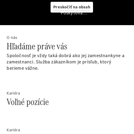
Digitálne
Preskočiť na obsah
doplnky
Poskytovateľ/ochrana osobných údajov
Mercedes
me Store
Konfigurátor
O nás
príslušenstva
Hľadáme práve vás
Spoločnosť je vždy taká dobrá ako jej zamestnankyne a
zamestnanci. Služba zákazníkom je prísľub, ktorý
berieme vážne.
Kariéra
Voľné pozície
Servis a
príslušenstvo
Kariéra