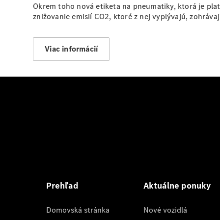
Okrem toho nová etiketa na pneumatiky, ktorá je pla
znižovanie emisií CO2, ktoré z nej vyplývajú, zohráva
Viac informácií