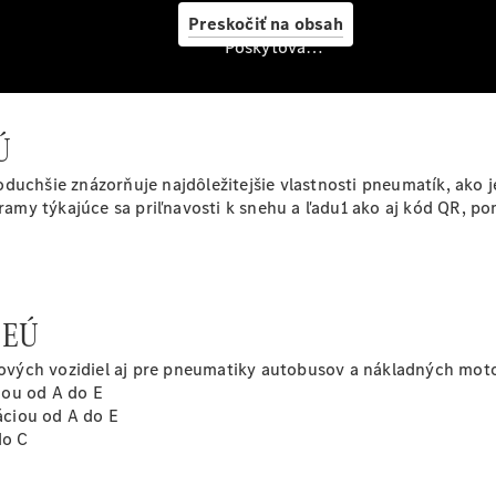
Preskočiť na obsah
Digitálne
doplnky
Poskytovateľ/ochrana osobných údajov
Mercedes
me Store
Konfigurátor
Ú
príslušenstva
uchšie znázorňuje najdôležitejšie vlastnosti pneumatík, ako je
amy týkajúce sa priľnavosti k snehu a ľadu1 ako aj kód QR, p
k EÚ
vých vozidiel aj pre pneumatiky autobusov a nákladných motor
Servis a
ciou od A do E
príslušenstvo
káciou od A do E
do C