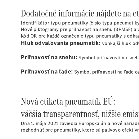
Dodatočné informácie nájdete na e
Identifikátor typu pneumatiky (číslo typu pneumatik
Nové piktogramy pre priľnavosť na snehu (3PMSF) a p
Kód QR pre každé označenie typu pneumatiky s odk
Hluk odvaľovania pneumatík:
vonkajší hluk od
Priľnavosť na snehu:
Symbol priľnavosti na sne
Priľnavosť na ľade:
Symbol priľnavosti na ľade o
Nová etiketa pneumatík EÚ:
väčšia transparentnosť, nižšie emis
Dňa 1. mája 2021 zaviedla Európska únia nové naria
rozhodnúť pre pneumatiky, ktoré sú palivovo efektívn