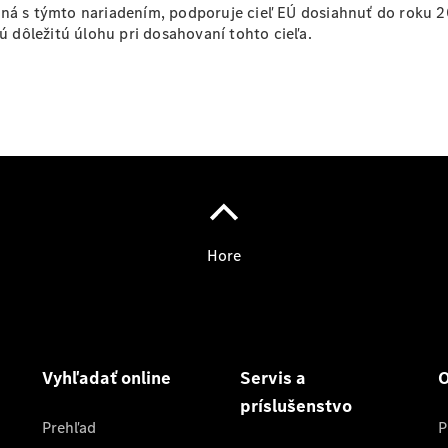
pneumatík
tná s týmto nariadením, podporuje cieľ EÚ dosiahnuť do roku 2
EÚ
jú dôležitú úlohu pri dosahovaní tohto cieľa.
Oprava a
dielňa
Digitálna
servisná
knižka
Pomoc pri
poruche
a nehode
Konfigurátor
príslušenstva
Zvolávacie
akcie