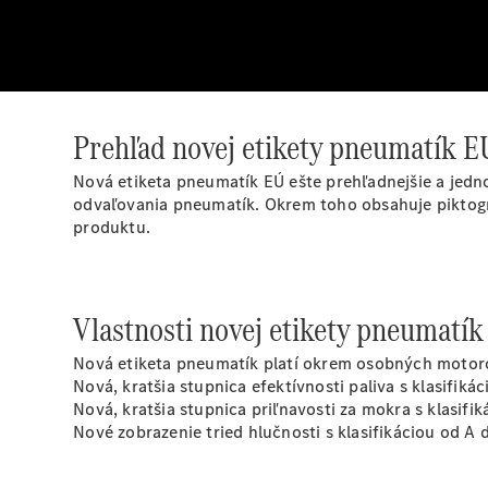
Prehľad novej etikety pneumatík E
Nová etiketa pneumatík EÚ ešte prehľadnejšie a jednod
odvaľovania pneumatík. Okrem toho obsahuje piktogr
produktu.
Vlastnosti novej etikety pneumatí
Nová etiketa pneumatík platí okrem osobných motoro
Nová, kratšia stupnica efektívnosti paliva s klasifiká
Nová, kratšia stupnica priľnavosti za mokra s klasifi
Nové zobrazenie tried hlučnosti s klasifikáciou od A 