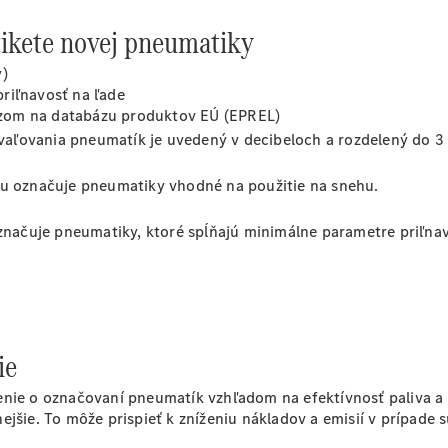
tikete novej pneumatiky
y)
Objednať sa
riľnavosť na ľade
do servisu
azom na databázu produktov EÚ (EPREL)
Prehľad
vaľovania pneumatík je uvedený v decibeloch a rozdelený do 3 t
servisných
služieb
hu označuje pneumatiky vhodné na použitie na snehu.
Disky a
pneumatiky
značuje pneumatiky, ktoré spĺňajú minimálne parametre priľnav
ie
Disky a
denie o označovaní pneumatík vzhľadom na efektívnosť paliva 
pneumatiky
ejšie. To môže prispieť k zníženiu nákladov a emisií v prípade
Etiketa