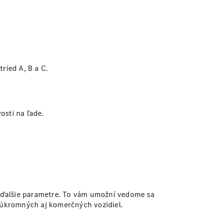
ried A, B a C.
osti na ľade.
a ďalšie parametre. To vám umožní vedome sa
 súkromných aj komerčných vozidiel.