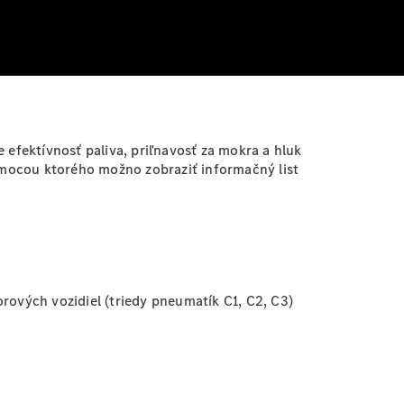
 efektívnosť paliva, priľnavosť za mokra a hluk
omocou ktorého možno zobraziť informačný list
ových vozidiel (triedy pneumatík C1, C2, C3)